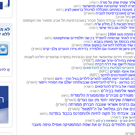
ליך שקית שתן על מורה
(YNET)
(NFC)
 מעונות במתחם המכללה למינהל בראשון לציון
(NFC)
רים מאוניברסיטת לטביה
(הארץ)
ון
(תל אביב)
ש את תנאי עבודת הסגל הבכיר באוניברסיטת תל אביב מסעיר את הקמפוס.
ת 2.5 מיליון ש"ח
(YNET)
וחד ילמדו גם בימי שישי
(YNET)
לא מנ
ללא ע
חתה מאז 1994
(הארץ)
רה לאחר שניסתה להפריד בין שני תלמידים שהתקוטטו
(NFC)
מין בכנסת אך מאמין בצבא
(YNET)
ו שתי מכללות להוראה במקום אחת
(הארץ)
ון עישן מריחואנה עם תלמידיו: בדירתו ציירו הנערים צלבי קרס
(הארץ)
(NRG)
 תוכנית חירום שתאפשר את קיום הבגרויות במקרה שהמורים יחליטו לשבות.
יפוץ בתיה"ס יגרור שביתה
(YNET)
(וואלה)
חינוכיים לקליטת ביה"ס להנדסאים
(הארץ)
קו לחינוך, היסמי
את איומי המורים
(NFC)
שון לסטודנטים לחינוך
(NFC)
ב מציעה ייעוץ טלפוני להורים לילדים בגיל הרך - חינם
(הארץ)
יב בגירעון - ביה"ס להנדסאים שבבעלותה ישלם את המחיר וייסגר
(הארץ)
תסגרו את ביה"ס להנדסאים
(YNET)
עשי אלימות בביה"ס
(YNET)
(NFC)
חשודה שקיימה יחסי מין עם נערים
(הארץ)
עם כרטיס אשראי שגנבה חברתן ממורתה
(הארץ)
(הארץ)
ב: איבדתי כל תקוה לחיות ולהתפרנס בכבוד במדינה
(NFC)
חינוך ארוך
(YNET)
חים טובים - בהשראת ג`ון לנון
(YNET)
מלמדים תלמידים בבת ים את שפת המתמטיקה ואפילו טיפה מעבר
ארץ)