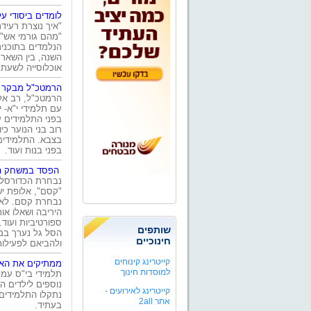
לומדים ביסודי ע
"איך נוצרת רעיד
"מהם גורמי אש",
הנלמדים בתוכנית
השנה, בין השאר, 
אוכלוסייה לשעת 
הרמטכ"ל מבקר 
הרמטכ"ל, רב אלו
עם תלמידי י"א- י
בפני התלמידים ע
רוב בני הנוער כ
בצבא. התלמידים
בפני בנות ועוד.
הפסד במשחק ה"
נבחרת הכדורסל 
"קסם", אלופת י
נבחרת קסם. לאח
היריבה ושאלו או
שותפים
הסל גל נערך במ
חינוכיים
ולהביאם לפעילות
קייטרינג קינוחים
ממתיקים את האש
למוסדות חינוך
תלמידי בי"ס עמל
נוספים לילדים 
קייטרינג לאירועים -
נתקלו התלמידים
אתר 2all
בעתיד.