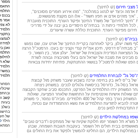
מספר ה
ל מצבי חירום
(קו לחינוך)
התלמיד
ת אדמה וכיצד יש לנהוג במהלכה", "מהו אירוע חומרים מסוכנים",
בכנס ש
 "איך מזהים אדם או חפץ חשוד" - אלו הם מקצת מהנושאים,
אמר מנ
 "חינוך לחירום" של משרד החינוך ופיקוד העורף. התוכנית מועברת
לא צפה
לכל תלמידי כיתות ה` בבתיה"ס היסודיים בגן יבנה על ידי מדריכי
הלמידה
חירום מפיקוד העורף. התוכנית כוללת עשרה שיעורים.
בתקציב
לצמצום
בביה"ס
(קו לחינוך)
למידה 
ף משה יעלון, ביקר לאחרונה בקריית החינוך של אורט עכו, שם נפגש
ואכן ב
"ב מבתיה"ס דרסקי, תיכון אמ"ית קנדי וקציני ים בעכו. הרמטכ"ל הרצה
התלמיד
ל המציאות המדינית והצבאית של ישראל. יעלון אמר, בין השאר, כי
לחילופ
יום מבינים את מצבה של ישראל והם בעלי מוטיבציה גבוהה לשרת
שלא תמ
 הפנו שאלות לרמטכ"ל בנושאי ההתנתקות, פתיחת יחידות צבאיות
הלמידה
במשרד 
סל גל" לנבחרת התלמידים
(קו לחינוך)
תלמידי
של בי"ס ליאו בק בחיפה ערכה בשבוע שעבר משחק מול קבוצת
הסחות 
שראל בסל-גל, כדורסל בכיסאות גלגלים לנכים. במשחק ניצחה
שיכולי
ר המשחק ירדו התלמידים אל הפרקט, התכנסו סביב שחקני הקבוצה
ובהתפת
תם שאלות אישיות ואינטימיות על התחושות שלאחר הפציעה, שאלות
קשב
וא
ספורטיביות ועוד. המשחק נערך בפני קהל של 400 תלמידים. מביה"ס נמסר, כי משחק
בעיות 
טרה להביא לתודעת התלמידים את נושא ההתמודדות עם נכויות,
בשלב גי
 התנדבותית למען נכים.
בהישגי
של חשש
פוז במחלקות הילדים
(קו לחינוך)
הילד
ל
 מש"א תל השומר יזמו חלוקת שקיות שי של ממתקים ו"דברים טובים"
המתאי
המאושפזים בבית חולים תל השומר. בעקבות תגובות השמחה, שבהן
 במחלקות הילדים, הם החליטו להמשיך ולפקוד את בית החולים גם