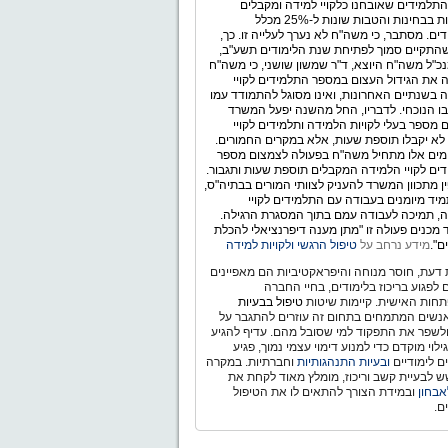
תלמידים שאובחנו כלקויי למידה ומקבלים
התאמות בבחינות והטבות שונות ל-25% מכלל
ים. מסתבר, כי משה"ח לא נערך לעלייה זו. כך,
התקיים סמוך לפתיחת שנת הלימודים תשע"ב,
כ"ל משה"ח היוצא, ד"ר שמשון שושני, כי משה"ח
 את הגידול העצום במספר התלמידים לקויי
 בשנתיים האחרונות, ואינו מסוגל להתמודד עמו
ו הנוכחי. לדבריו, החל מהשנה יפעל המשרד
 מספר בעלי לקויות הלמידה ותלמידים לקויי
לא יקבלו תוספת שעות, אלא במקרים החמורים.
ימים אלו מתחיל משה"ח בפעולה לצמצום מספר
ים לקויי הלמידה המקבלים תוספת שעות ותגבור.
ין מתכוון המשרד להעניק לצוותי המורים בבתיה"ס,
יד מיומנים בעבודה עם התלמידים לקויי
, תמיכה לעבודה עמם בתוך המסגרת הרגילה.
מכנים פעולה זו "מתן מענה דיפרנציאלי להכלת
ם".
מידע נרחב על
טיפול הרגשי ולקויות למידה
דעת, חוסר מנוחה והיפראקטיביות הם מאפיינים
ם לפגוע בריכוז בלימודים, בחיי החברה
חות האישית. קיימות שיטות
טיפול בבעיות
נשים המתמחים בתחום זה עוזרים להתגבר על
ולשפר את התפקוד למי שסובל מהם. עדיף להגיע
לוי מוקדם כדי למנוע דימוי עצמי נמוך, פגיע
ם לימודיים
ובעיות התנהגותיות
וחברתיות. במקרה
 לבעיית קשב וריכוז, מומלץ מאוד לקחת את
אבחון
ובמידת הצורך להתאים לו את הטיפול
ם.