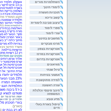
השתלמויות מורים
אשקלון: תלמיד הש
בן 13 איים לדקור מורה לאחר שהוציאה אותו מהשיעור
לימודי חינוך
ב
שורה לסטודנטים:
נשלמה בדיקת התא
תוכניות העשרה
ההנהלה איבדה כיו
תקנון המסדיר מחד
קשב וריכוז
תלמידה שנפגעה בטיול תובע
עיצוב סביבה לימודית
תלמידי החינוך המי
בי"ס להטרדות מיניות
(NRG)
ספרי לימוד
האלימות בבתיה"ס פ
מורה נדקרה בצווא
עזרי לימוד
סקר: הנוער לא מא
באזור המרכז יפעל
מחשבים בחינוך
מחנך כיתה י"ב בשר
מרכז מבקרים
בגרויות ללא מורים
משרד החינוך גיבש
אטרקציות בצפון
הרשויות בדילמה: ש
רק 12 רשויות מתכוננות ליישם את דו"ח דברת
אטרקציות במרכז
מגעים עם מוסדות 
אלדר וגרמן דוחים 
אטרקציות בדרום
קורס פסיכומטרי רא
מוזיאונים
אוניברסיטת תל אבי
אוניברסיטת תל אב
טיול שנתי
ועדת החינוך: אל 
תלמידים יתעדו מ
אמצעי בטיחות
23% מבני הנוער מוטרדים מביה"ס ומהמסגרת הלימודית
למידה מתוקשבת
הושעתה המורה ה
עזרה ראשונה
התלמידות חגגו 
ב-ז`5 ביבנה משננים את רבן גמליאל על ה"לפטופ"
חינוך פיננסי וכלכלת
סטודנט לנשיא קצ
המשפחה
יוזמה: הורים נגד יום 
מדע וטבע
תלמידים, כך תהיו אזר
בוגרי הטכניון 
טיפול בעזרת בעלי
(הארץ)
חיים
לא רק בבת ים
(ה