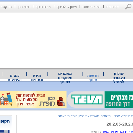
דף הבית
מרכז הזמנות
עיתון קו לחינוך
פורום חינוך
חינוך נכון
צור קשר
שולחן
מאמרים
חדשות
מידע
כנסים
העבודה
ומחקרים
חינוך
ונתונים
ואירועים
למנהל
בחינוך
 חינוך
>
ארכיון תשס"ה-תשס"ז
>
ארכיון כותרות האתר
תקופת
רבים נגד מרצה גזעני
(YNET)