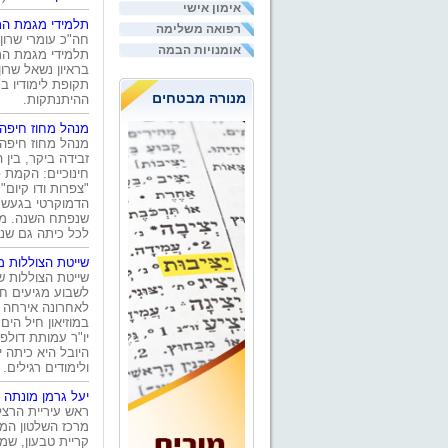
אימון אישי
תלמידי מגמת התק
רפואה משלימה
חה"כ עומרי שרון
אומנויות הבמה
תלמידי מגמת התק
בראיון נשאל שרו
תקופת לימודיו ב
מנורה מבטחים
ההיתנתקות.
מנהל מחוז חיפה
מנהל מחוז חיפה 
זבידה ביקר, בין 
חינוכיים: הקמת 
"צפרות ודו קיום
הדמוקרטי בגעש. מ
שנפתח השנה. מח
לכל כיתה גם שני 
שייטת הצוללות 
שייטת הצוללות ש
לשבוע מגיעים חי
לאחרונה אירחה 
במוזיאון חיל הי
יו"ר עמותת דולפי
היובל היא כיתה 
ולימודים רגילים.
יעל גרמן מונתה 
ראש עיריית הרצל
מרכז השלטון המ
קריית טבעון, שמ