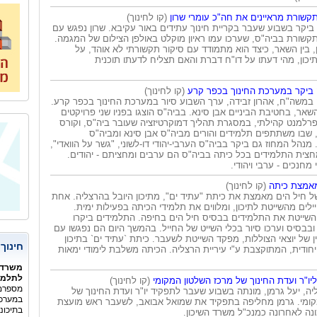
שורת מראיינים את חה"כ עומרי שרון
(קו לחינוך)
 ביקר בשבוע שעבר בקריית חינוך עתידים באור עקיבא. שרון נפגש עם
שורת בביה"ס, שערכו עמו ראיון מוקלט באולפן הצילום של המגמה.
ן, בין השאר, כיצד הוא מתמודד עם סיקור תקשורתי לא אוהד, על
תיכון, מהי דעתו על דו"ח דברת והאם תצליח לדעתו תוכנית
 ביקר במערכת החינוך בכפר קרע
(קו לחינוך)
במשה"ח, אהרון זבידה, ערך השבוע סיור במערכת החינוך בכפר קרע.
השאר, בחטיבת הביניים אבן סינא. בביה"ס הוצגו בפניו שני פרויקטים
פרלמנט קהילתי, במסגרת תהליך דמוקרטיזציה שעובר ביה"ס, וקורס
", שבו משתתפים תלמידים והורים מביה"ס אבן סינא ומביה"ס
נהל המחוז גם ביקר בביה"ס הערבי-יהודי דו-לשוני, "גשר על הוואדי",
צית התלמידים בכל כיתה בביה"ס הם ערבים ומחציתם - יהודים.
מחנכים - ערבי ויהודי.
מאמצת כיתה
(קו לחינוך)
ל חיל הים מאמצת את כיתת "עתיד ים", מתיכון היובל בהרצליה. אחת
ילים מהשייטת לתיכון, ומלווים את תלמידי הכיתה בפעילות ימית.
השייטת את התלמידים בבסיס חיל הים בחיפה. התלמידים ביקרו
ם ובבסיס וערכו סיור בכלי השייט של החייל. בהמשך היום הם נפגשו עם
ן של יוצאי הצוללות, מפקד השייטת לשעבר. כיתת `עתיד ים` בתיכון
חינוך
ייחודית, המתוקצבת ע"י עיריית הרצליה. הכיתה משלבת לימודי ימאות
משרד 
לתלמיד
ליו"ר ועדת החינוך של מרכז השלטון המקומי
(קו לחינוך)
מספרם 
יה, יעל גרמן, מונתה בשבוע שעבר לתפקיד יו"ר ועדת החינוך של
במערכת
קומי. גרמן מחליפה בתפקיד את שמואל אבואב, לשעבר ראש מועצת
בתיכונ
ונה לאחרונה כמנכ"ל משרד השיכון.