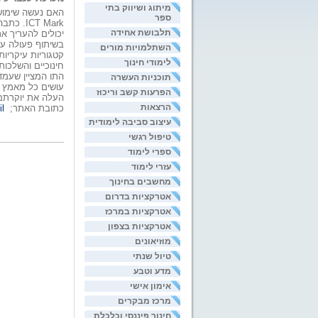
מיתוג ושיווק בתי
האם נעשה שימוש 
ספר
תלבושת אחידה
בשיתוף פעולה ע
השתלמויות מורים
קטגוריות עיקריו
לימודי חינוך
חינוכיים והשלכו
תוכניות העשרה
הפרעות קשב וריכוז
העלה את יוקרתם
הרצאות
כתובת האתר;
l
עיצוב סביבה לימודית
טיפול רגשי
ספרי לימוד
עזרי לימוד
מחשבים בחינוך
אטרקציות בדרום
אטרקציות במרכז
אטרקציות בצפון
מוזיאונים
טיול שנתי
מדע וטבע
אימון אישי
מרכז מבקרים
חינוך פיננסי וכלכלת