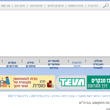
דף הבית
מרכז הזמנות
עיתון קו לחינוך
פורום חינוך
חינוך נכון
צור קשר
שולחן
מאמרים
חדשות
מידע
כנסים
העבודה
ומחקרים
חינוך
ונתונים
ואירועים
למנהל
בחינוך
חינוך
>
עיתוני רשת מהעבר
>
עכבר כיתה
>
ארכיון
>
גיליון מרס 2007
>
גיליון אפריל 2007
ות התקשוב בביה"ס
תה