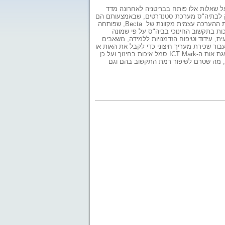
ל שאלות אלו פותח בבריטניה לאחרונה מדד
על המדד מופיעה במס"ע - פורטל התוכן החינוכי להכשרת מורים. ICT Mark מעניק לבתיה"ס מערכת סטנדרטים, שבאמצעותם הם
יכולים להעריך את רמת ההתקדמות שלהם בתחומי יישומי התקשוב החינוכיים. המדד הוא חלק מערכת ההערכה עצמית מקוונת של Becta, שפותחה
 בתקשוב החינוכי בביה"ס על פי שמונה
ית, עידוד וטיפוח הזדמנויות ללמידה, משאבים
בור שכירת מעריך חיצוני כדי לקבל את האות או
התו המציין שעמד בהצלחה בקטגוריות של המדד. בכתבה מצוין, כי בתי"ס ברחבי בריטניה רואים בהשגת אות ה-ICT Mark סמל איכות בחינוך ועל כן
ריונים של המדד, מה שטרם לשיפור רמת התקשוב בהם וגם