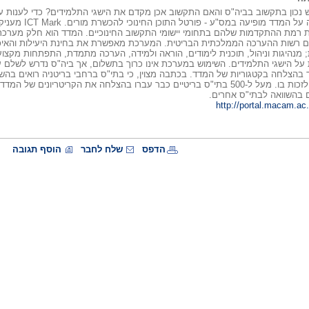
נכון בתקשוב בביה"ס והאם התקשוב אכן מקדם את הישגי התלמידים? כדי לענות ע
ICT Mark. כתבה 
ם רשות ההערכה הממלכתית הבריטית. המערכת מאפשרת את בחינת היעילות והאיכות
ת; מנהיגות וניהול, תוכנית לימודים, הוראה ולמידה, הערכה מתמדת, התפתחות מקצוע
ת על הישגי התלמידים. השימוש במערכת אינו כרוך בתשלום, אך ביה"ס נדרש לשלם ע
עושים כל מאמץ לזכות בו. מעל ל-500 בתי"ס בריטיים כבר עברו בהצלחה את הקריט
 בהשוואה לבתי"ס אחרים.
http://portal.macam.ac.i
הדפס
שלח לחבר
הוסף תגובה