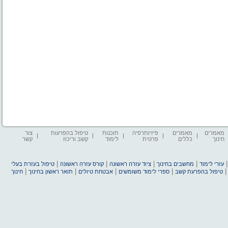
מאמרים
מאמרים
פיזיותרפיה
תוכנות
טיפול בהפרעות
צור
חינוך
כללים
פרטית
לימוד
קשב וריכוז
קשר
|
|
|
|
עזרי לימוד
מחשבים בחינוך
ציוד עזרה ראשונה
קורס עזרה ראשונה
טיפול בעזרת בעלי
|
|
|
|
טיפול בהפרעת קשב
ספרי לימוד משומשים
אבטחת טיולים
תואר ראשון בחינוך
חינוך