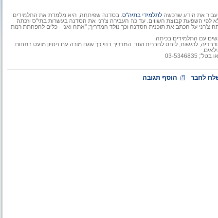
להעביר את הידע שרכשה
לתלמידי בתיה"ס
. בסדנה שפיתחה, היא מלמדת את התלמידים
 ולא לפי השפעת קבוצת השווים. עד כה העבירה צ'רני את הסדנה בעשרות בתי"ס וזכתה
צ'רני על הכתב את תוכנית הסדנה וכך נולד המדריך; "אתה ואני - כלים להפחתת רמת
דיה, לרגשות, ליחס לחברים ועוד. המדריך בנוי כך שגם מורה עם ניסיון מועט בתחום
לאים.
ו בטל'; 03-5346835
לח לחבר
הוסף תגובה