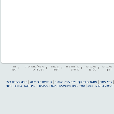
מאמרים
מאמרים
פיזיותרפיה
תוכנות
טיפול בהפרעות
צור
חינוך
כללים
פרטית
לימוד
קשב וריכוז
קשר
|
|
|
|
עזרי לימוד
מחשבים בחינוך
ציוד עזרה ראשונה
קורס עזרה ראשונה
טיפול בעזרת בעלי
|
|
|
|
טיפול בהפרעת קשב
ספרי לימוד משומשים
אבטחת טיולים
תואר ראשון בחינוך
חינוך