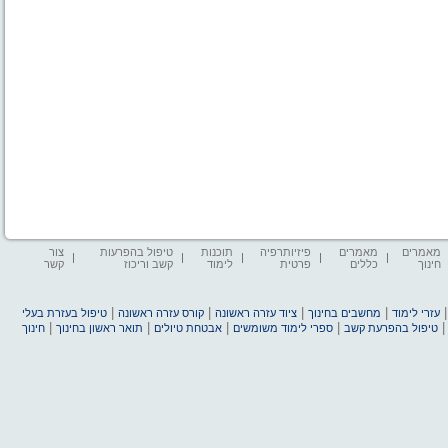
מאמרים
מאמרים
פיזיותרפיה
תוכנות
טיפול בהפרעות
צור
חינוך
כללים
פרטית
לימוד
קשב וריכוז
קשר
|
|
|
|
עזרי לימוד
מחשבים בחינוך
ציוד עזרה ראשונה
קורס עזרה ראשונה
טיפול בעזרת בעלי
|
|
|
|
טיפול בהפרעת קשב
ספרי לימוד משומשים
אבטחת טיולים
תואר ראשון בחינוך
חינוך