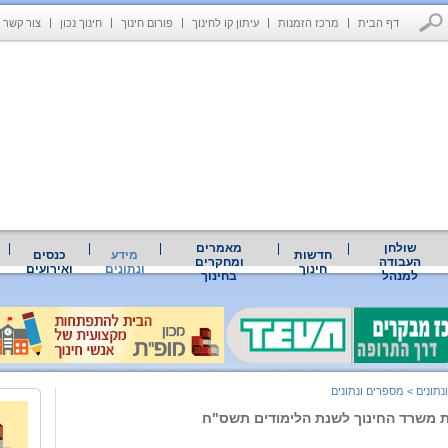
דף הבית
מרכז הזמנות
עיתון קו לחינוך
פורום חינוך
חינוך נכון
צור קשר
שולחן
מאמרים
חדשות
מידע
כנסים
העבודה
ומחקרים
חינוך
ונתונים
ואירועים
למנהל
בחינוך
נתונים
>
מספרים ונתונים
ת משרד החינוך לשנת הלימודים תשס"ח