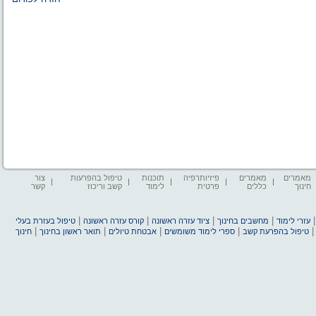
מאמרים
מאמרים
פיזיותרפיה
תוכנות
טיפול בהפרעות
צור
חינוך
כללים
פרטית
לימוד
קשב וריכוז
קשר
|
|
|
|
עזרי לימוד
מחשבים בחינוך
ציוד עזרה ראשונה
קורס עזרה ראשונה
טיפול בעזרת בעלי
|
|
|
|
טיפול בהפרעת קשב
ספרי לימוד משומשים
אבטחת טיולים
תואר ראשון בחינוך
חינוך