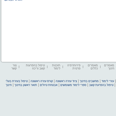
מאמרים
מאמרים
פיזיותרפיה
תוכנות
טיפול בהפרעות
צור
חינוך
כללים
פרטית
לימוד
קשב וריכוז
קשר
|
|
|
|
עזרי לימוד
מחשבים בחינוך
ציוד עזרה ראשונה
קורס עזרה ראשונה
טיפול בעזרת בעלי
|
|
|
|
טיפול בהפרעת קשב
ספרי לימוד משומשים
אבטחת טיולים
תואר ראשון בחינוך
חינוך