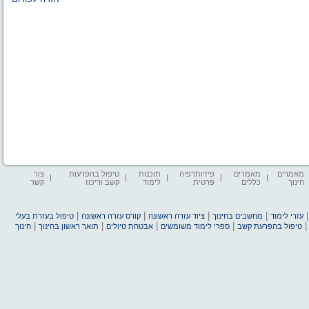
מאמרים
מאמרים
פיזיותרפיה
תוכנות
טיפול בהפרעות
צור
חינוך
כללים
פרטית
לימוד
קשב וריכוז
קשר
|
|
|
|
עזרי לימוד
מחשבים בחינוך
ציוד עזרה ראשונה
קורס עזרה ראשונה
טיפול בעזרת בעלי
|
|
|
|
טיפול בהפרעת קשב
ספרי לימוד משומשים
אבטחת טיולים
תואר ראשון בחינוך
חינוך