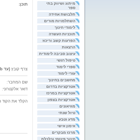
מיתוג ושיווק בתי
תוכן:
ספר
תלבושת אחידה
השתלמויות מורים
לימודי חינוך
תוכניות העשרה
הפרעות קשב וריכוז
הרצאות
עיצוב סביבה לימודית
טיפול רגשי
ספרי לימוד
צרף קובץ
(עד 200kb)
עזרי לימוד
מחשבים בחינוך
שם המחבר:
אטרקציות בדרום
דואר אלקטרוני:
אטרקציות במרכז
אטרקציות בצפון
הקלד את הקוד ה
מוזיאונים
טיול שנתי
מדע וטבע
אימון אישי
מרכז מבקרים
חינוך פיננסי וכלכלת