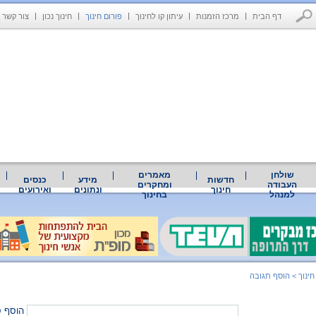
דף הבית
מרכז הזמנות
עיתון קו לחינוך
פורום חינוך
חינוך נכון
צור קשר
שולחן
מאמרים
חדשות
מידע
כנסים
העבודה
ומחקרים
חינוך
ונתונים
ואירועים
למנהל
בחינוך
חינוך
>
הוסף תגובה
הוסף ס