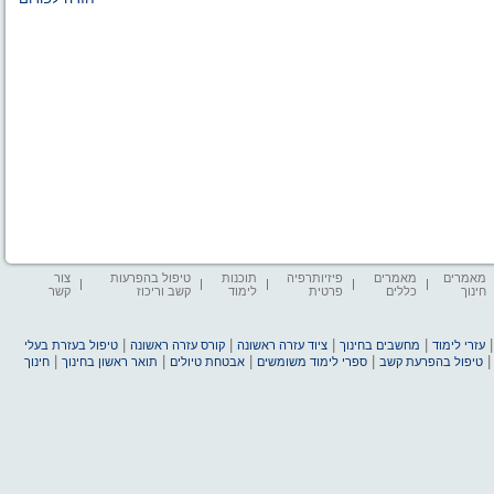
מאמרים
מאמרים
פיזיותרפיה
תוכנות
טיפול בהפרעות
צור
חינוך
כללים
פרטית
לימוד
קשב וריכוז
קשר
|
|
|
|
עזרי לימוד
מחשבים בחינוך
ציוד עזרה ראשונה
קורס עזרה ראשונה
טיפול בעזרת בעלי
|
|
|
|
טיפול בהפרעת קשב
ספרי לימוד משומשים
אבטחת טיולים
תואר ראשון בחינוך
חינוך