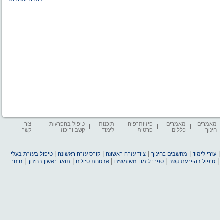
מאמרים
מאמרים
פיזיותרפיה
תוכנות
טיפול בהפרעות
צור
חינוך
כללים
פרטית
לימוד
קשב וריכוז
קשר
|
|
|
|
עזרי לימוד
מחשבים בחינוך
ציוד עזרה ראשונה
קורס עזרה ראשונה
טיפול בעזרת בעלי
|
|
|
|
טיפול בהפרעת קשב
ספרי לימוד משומשים
אבטחת טיולים
תואר ראשון בחינוך
חינוך