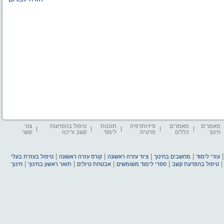
מאמרים
מאמרים
פיזיותרפיה
תוכנות
טיפול בהפרעות
צור
חינוך
כללים
פרטית
לימוד
קשב וריכוז
קשר
|
|
|
|
עזרי לימוד
מחשבים בחינוך
ציוד עזרה ראשונה
קורס עזרה ראשונה
טיפול בעזרת בעלי
|
|
|
|
טיפול בהפרעת קשב
ספרי לימוד משומשים
אבטחת טיולים
תואר ראשון בחינוך
חינוך