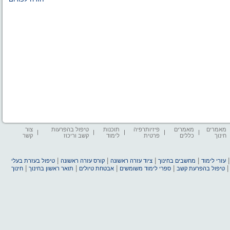
מאמרים
מאמרים
פיזיותרפיה
תוכנות
טיפול בהפרעות
צור
חינוך
כללים
פרטית
לימוד
קשב וריכוז
קשר
|
|
|
|
עזרי לימוד
מחשבים בחינוך
ציוד עזרה ראשונה
קורס עזרה ראשונה
טיפול בעזרת בעלי
|
|
|
|
טיפול בהפרעת קשב
ספרי לימוד משומשים
אבטחת טיולים
תואר ראשון בחינוך
חינוך