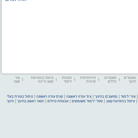
מאמרים
מאמרים
פיזיותרפיה
תוכנות
טיפול בהפרעות
צור
חינוך
כללים
פרטית
לימוד
קשב וריכוז
קשר
|
|
|
|
עזרי לימוד
מחשבים בחינוך
ציוד עזרה ראשונה
קורס עזרה ראשונה
טיפול בעזרת בעלי
|
|
|
|
טיפול בהפרעת קשב
ספרי לימוד משומשים
אבטחת טיולים
תואר ראשון בחינוך
חינוך