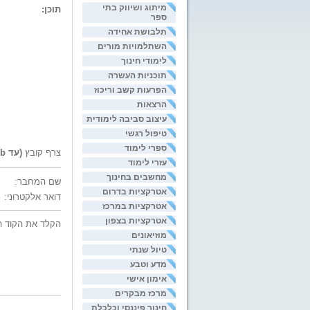
מיתוג ושיווק בתי
תוכן:
ספר
תלבושת אחידה
השתלמויות מורים
לימודי חינוך
תוכניות העשרה
הפרעות קשב וריכוז
הרצאות
עיצוב סביבה לימודית
טיפול רגשי
ספרי לימוד
צרף קובץ
(עד 200kb)
עזרי לימוד
מחשבים בחינוך
שם המחבר:
אטרקציות בדרום
דואר אלקטרוני:
אטרקציות במרכז
אטרקציות בצפון
הקלד את הקוד ה
מוזיאונים
טיול שנתי
מדע וטבע
אימון אישי
מרכז מבקרים
חינוך פיננסי וכלכלת