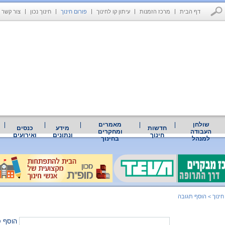
דף הבית
מרכז הזמנות
עיתון קו לחינוך
פורום חינוך
חינוך נכון
צור קשר
שולחן
מאמרים
חדשות
מידע
כנסים
העבודה
ומחקרים
חינוך
ונתונים
ואירועים
למנהל
בחינוך
חינוך
>
הוסף תגובה
הוסף ס