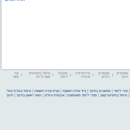
מאמרים
מאמרים
פיזיותרפיה
תוכנות
טיפול בהפרעות
צור
חינוך
כללים
פרטית
לימוד
קשב וריכוז
קשר
|
|
|
|
עזרי לימוד
מחשבים בחינוך
ציוד עזרה ראשונה
קורס עזרה ראשונה
טיפול בעזרת בעלי
|
|
|
|
טיפול בהפרעת קשב
ספרי לימוד משומשים
אבטחת טיולים
תואר ראשון בחינוך
חינוך