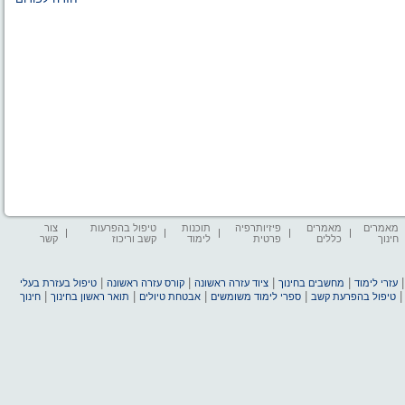
מאמרים
מאמרים
פיזיותרפיה
תוכנות
טיפול בהפרעות
צור
חינוך
כללים
פרטית
לימוד
קשב וריכוז
קשר
|
|
|
|
עזרי לימוד
מחשבים בחינוך
ציוד עזרה ראשונה
קורס עזרה ראשונה
טיפול בעזרת בעלי
|
|
|
|
טיפול בהפרעת קשב
ספרי לימוד משומשים
אבטחת טיולים
תואר ראשון בחינוך
חינוך