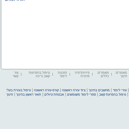
מאמרים
מאמרים
פיזיותרפיה
תוכנות
טיפול בהפרעות
צור
חינוך
כללים
פרטית
לימוד
קשב וריכוז
קשר
|
|
|
|
עזרי לימוד
מחשבים בחינוך
ציוד עזרה ראשונה
קורס עזרה ראשונה
טיפול בעזרת בעלי
|
|
|
|
טיפול בהפרעת קשב
ספרי לימוד משומשים
אבטחת טיולים
תואר ראשון בחינוך
חינוך