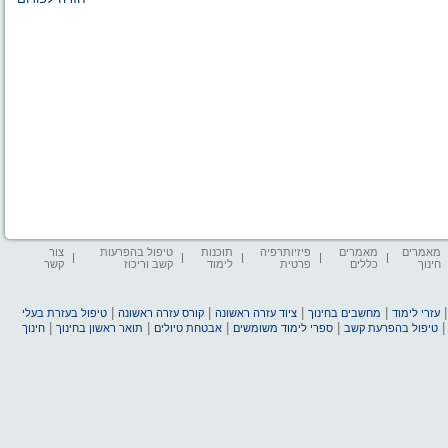
מאמרים
מאמרים
פיזיותרפיה
תוכנות
טיפול בהפרעות
צור
חינוך
כללים
פרטית
לימוד
קשב וריכוז
קשר
|
|
|
|
עזרי לימוד
מחשבים בחינוך
ציוד עזרה ראשונה
קורס עזרה ראשונה
טיפול בעזרת בעלי
|
|
|
|
טיפול בהפרעת קשב
ספרי לימוד משומשים
אבטחת טיולים
תואר ראשון בחינוך
חינוך