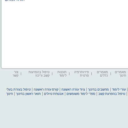
מאמרים
מאמרים
פיזיותרפיה
תוכנות
טיפול בהפרעות
צור
חינוך
כללים
פרטית
לימוד
קשב וריכוז
קשר
|
|
|
|
עזרי לימוד
מחשבים בחינוך
ציוד עזרה ראשונה
קורס עזרה ראשונה
טיפול בעזרת בעלי
|
|
|
|
טיפול בהפרעת קשב
ספרי לימוד משומשים
אבטחת טיולים
תואר ראשון בחינוך
חינוך