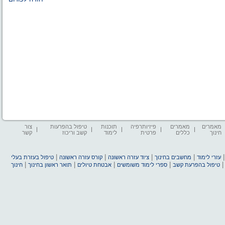
מאמרים
מאמרים
פיזיותרפיה
תוכנות
טיפול בהפרעות
צור
חינוך
כללים
פרטית
לימוד
קשב וריכוז
קשר
|
|
|
|
עזרי לימוד
מחשבים בחינוך
ציוד עזרה ראשונה
קורס עזרה ראשונה
טיפול בעזרת בעלי
|
|
|
|
טיפול בהפרעת קשב
ספרי לימוד משומשים
אבטחת טיולים
תואר ראשון בחינוך
חינוך