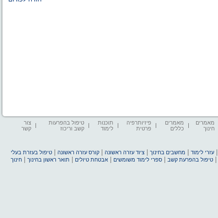
מאמרים
מאמרים
פיזיותרפיה
תוכנות
טיפול בהפרעות
צור
חינוך
כללים
פרטית
לימוד
קשב וריכוז
קשר
|
|
|
|
עזרי לימוד
מחשבים בחינוך
ציוד עזרה ראשונה
קורס עזרה ראשונה
טיפול בעזרת בעלי
|
|
|
|
טיפול בהפרעת קשב
ספרי לימוד משומשים
אבטחת טיולים
תואר ראשון בחינוך
חינוך