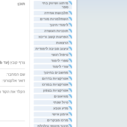
מיתוג ושיווק בתי
תוכן:
ספר
תלבושת אחידה
השתלמויות מורים
לימודי חינוך
תוכניות העשרה
הפרעות קשב וריכוז
הרצאות
עיצוב סביבה לימודית
טיפול רגשי
ספרי לימוד
צרף קובץ
(עד 200kb)
עזרי לימוד
מחשבים בחינוך
שם המחבר:
אטרקציות בדרום
דואר אלקטרוני:
אטרקציות במרכז
אטרקציות בצפון
הקלד את הקוד ה
מוזיאונים
טיול שנתי
מדע וטבע
אימון אישי
מרכז מבקרים
חינוך פיננסי וכלכלת