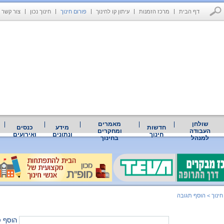
דף הבית
מרכז הזמנות
עיתון קו לחינוך
פורום חינוך
חינוך נכון
צור קשר
שולחן
מאמרים
חדשות
מידע
כנסים
העבודה
ומחקרים
חינוך
ונתונים
ואירועים
למנהל
בחינוך
חינוך
>
הוסף תגובה
הוסף ס