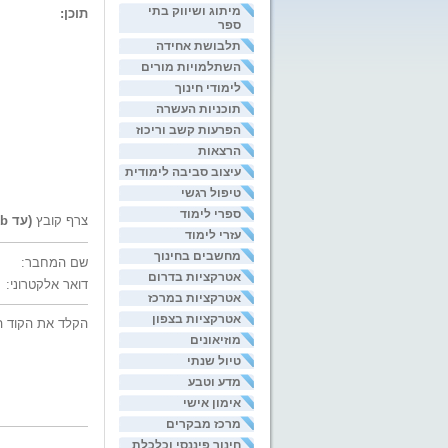
מיתוג ושיווק בתי
תוכן:
ספר
תלבושת אחידה
השתלמויות מורים
לימודי חינוך
תוכניות העשרה
הפרעות קשב וריכוז
הרצאות
עיצוב סביבה לימודית
טיפול רגשי
ספרי לימוד
צרף קובץ
(עד 200kb)
עזרי לימוד
מחשבים בחינוך
שם המחבר:
אטרקציות בדרום
דואר אלקטרוני:
אטרקציות במרכז
אטרקציות בצפון
הקלד את הקוד ה
מוזיאונים
טיול שנתי
מדע וטבע
אימון אישי
מרכז מבקרים
חינוך פיננסי וכלכלת