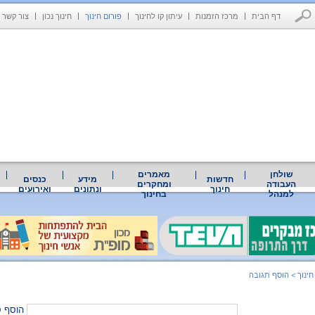
דף הבית
מרכז הזמנות
עיתון קו לחינוך
פורום חינוך
חינוך נכון
צור קשר
שולחן
מאמרים
חדשות
מידע
כנסים
העבודה
ומחקרים
חינוך
ונתונים
ואירועים
למנהל
בחינוך
חינוך
>
הוסף תגובה
הוסף ס