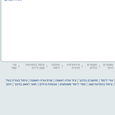
מאמרים
מאמרים
פיזיותרפיה
תוכנות
טיפול בהפרעות
צור
חינוך
כללים
פרטית
לימוד
קשב וריכוז
קשר
|
|
|
|
עזרי לימוד
מחשבים בחינוך
ציוד עזרה ראשונה
קורס עזרה ראשונה
טיפול בעזרת בעלי
|
|
|
|
טיפול בהפרעת קשב
ספרי לימוד משומשים
אבטחת טיולים
תואר ראשון בחינוך
חינוך