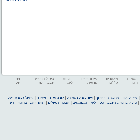
מאמרים
מאמרים
פיזיותרפיה
תוכנות
טיפול בהפרעות
צור
חינוך
כללים
פרטית
לימוד
קשב וריכוז
קשר
|
|
|
|
עזרי לימוד
מחשבים בחינוך
ציוד עזרה ראשונה
קורס עזרה ראשונה
טיפול בעזרת בעלי
|
|
|
|
טיפול בהפרעת קשב
ספרי לימוד משומשים
אבטחת טיולים
תואר ראשון בחינוך
חינוך