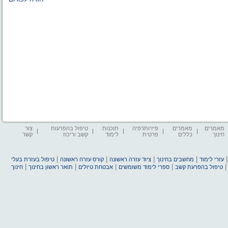
מאמרים
מאמרים
פיזיותרפיה
תוכנות
טיפול בהפרעות
צור
חינוך
כללים
פרטית
לימוד
קשב וריכוז
קשר
|
|
|
|
עזרי לימוד
מחשבים בחינוך
ציוד עזרה ראשונה
קורס עזרה ראשונה
טיפול בעזרת בעלי
|
|
|
|
טיפול בהפרעת קשב
ספרי לימוד משומשים
אבטחת טיולים
תואר ראשון בחינוך
חינוך