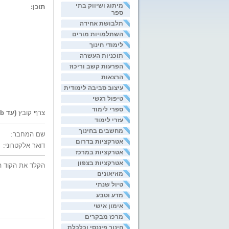
מיתוג ושיווק בתי
תוכן:
ספר
תלבושת אחידה
השתלמויות מורים
לימודי חינוך
תוכניות העשרה
הפרעות קשב וריכוז
הרצאות
עיצוב סביבה לימודית
טיפול רגשי
ספרי לימוד
צרף קובץ
(עד 200kb)
עזרי לימוד
מחשבים בחינוך
שם המחבר:
אטרקציות בדרום
דואר אלקטרוני:
אטרקציות במרכז
אטרקציות בצפון
הקלד את הקוד ה
מוזיאונים
טיול שנתי
מדע וטבע
אימון אישי
מרכז מבקרים
חינוך פיננסי וכלכלת