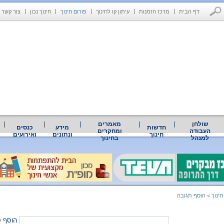
דף הבית
מרכז הזמנות
עיתון קו לחינוך
פורום חינוך
חינוך נכון
צור קשר
שולחן
מאמרים
חדשות
מידע
כנסים
העבודה
ומחקרים
חינוך
ונתונים
ואירועים
למנהל
בחינוך
חינוך
>
הוסף תגובה
הוסף ס