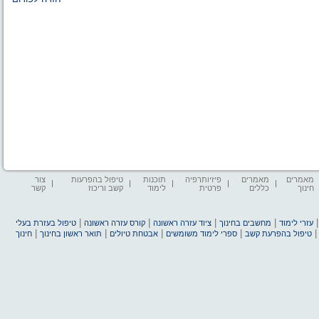
מאמרים
מאמרים
פיזיותרפיה
תוכנות
טיפול בהפרעות
צור
חינוך
כללים
פרטית
לימוד
קשב וריכוז
קשר
|
|
|
|
עזרי לימוד
מחשבים בחינוך
ציוד עזרה ראשונה
קורס עזרה ראשונה
טיפול בעזרת בעלי
|
|
|
|
טיפול בהפרעת קשב
ספרי לימוד משומשים
אבטחת טיולים
תואר ראשון בחינוך
חינוך