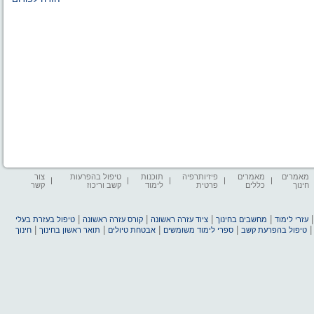
מאמרים
מאמרים
פיזיותרפיה
תוכנות
טיפול בהפרעות
צור
חינוך
כללים
פרטית
לימוד
קשב וריכוז
קשר
|
|
|
|
עזרי לימוד
מחשבים בחינוך
ציוד עזרה ראשונה
קורס עזרה ראשונה
טיפול בעזרת בעלי
|
|
|
|
טיפול בהפרעת קשב
ספרי לימוד משומשים
אבטחת טיולים
תואר ראשון בחינוך
חינוך