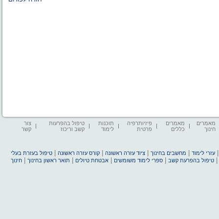
מאמרים
מאמרים
פיזיותרפיה
תוכנות
טיפול בהפרעות
צור
חינוך
כללים
פרטית
לימוד
קשב וריכוז
קשר
|
|
|
|
עזרי לימוד
מחשבים בחינוך
ציוד עזרה ראשונה
קורס עזרה ראשונה
טיפול בעזרת בעלי
|
|
|
|
טיפול בהפרעת קשב
ספרי לימוד משומשים
אבטחת טיולים
תואר ראשון בחינוך
חינוך