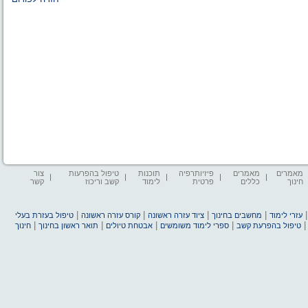
מאמרים
מאמרים
פיזיותרפיה
תוכנות
טיפול בהפרעות
צור
חינוך
כללים
פרטית
לימוד
קשב וריכוז
קשר
|
|
|
|
עזרי לימוד
מחשבים בחינוך
ציוד עזרה ראשונה
קורס עזרה ראשונה
טיפול בעזרת בעלי
|
|
|
|
טיפול בהפרעת קשב
ספרי לימוד משומשים
אבטחת טיולים
תואר ראשון בחינוך
חינוך