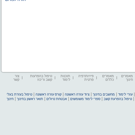
מאמרים
מאמרים
פיזיותרפיה
תוכנות
טיפול בהפרעות
צור
חינוך
כללים
פרטית
לימוד
קשב וריכוז
קשר
|
|
|
|
עזרי לימוד
מחשבים בחינוך
ציוד עזרה ראשונה
קורס עזרה ראשונה
טיפול בעזרת בעלי
|
|
|
|
טיפול בהפרעת קשב
ספרי לימוד משומשים
אבטחת טיולים
תואר ראשון בחינוך
חינוך