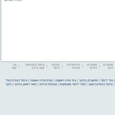
מאמרים
מאמרים
פיזיותרפיה
תוכנות
טיפול בהפרעות
צור
חינוך
כללים
פרטית
לימוד
קשב וריכוז
קשר
|
|
|
|
עזרי לימוד
מחשבים בחינוך
ציוד עזרה ראשונה
קורס עזרה ראשונה
טיפול בעזרת בעלי
|
|
|
|
טיפול בהפרעת קשב
ספרי לימוד משומשים
אבטחת טיולים
תואר ראשון בחינוך
חינוך