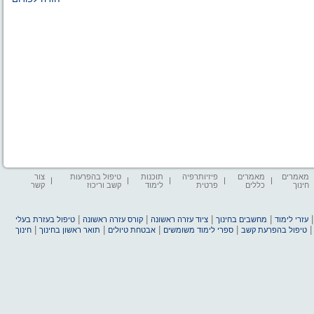
מאמרים
מאמרים
פיזיותרפיה
תוכנות
טיפול בהפרעות
צור
חינוך
כללים
פרטית
לימוד
קשב וריכוז
קשר
|
|
|
|
עזרי לימוד
מחשבים בחינוך
ציוד עזרה ראשונה
קורס עזרה ראשונה
טיפול בעזרת בעלי
|
|
|
|
טיפול בהפרעת קשב
ספרי לימוד משומשים
אבטחת טיולים
תואר ראשון בחינוך
חינוך