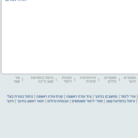
מאמרים
מאמרים
פיזיותרפיה
תוכנות
טיפול בהפרעות
צור
חינוך
כללים
פרטית
לימוד
קשב וריכוז
קשר
|
|
|
|
עזרי לימוד
מחשבים בחינוך
ציוד עזרה ראשונה
קורס עזרה ראשונה
טיפול בעזרת בעלי
|
|
|
|
טיפול בהפרעת קשב
ספרי לימוד משומשים
אבטחת טיולים
תואר ראשון בחינוך
חינוך