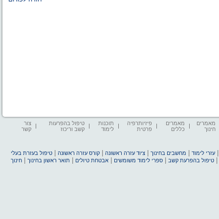
מאמרים
מאמרים
פיזיותרפיה
תוכנות
טיפול בהפרעות
צור
חינוך
כללים
פרטית
לימוד
קשב וריכוז
קשר
|
|
|
|
עזרי לימוד
מחשבים בחינוך
ציוד עזרה ראשונה
קורס עזרה ראשונה
טיפול בעזרת בעלי
|
|
|
|
טיפול בהפרעת קשב
ספרי לימוד משומשים
אבטחת טיולים
תואר ראשון בחינוך
חינוך