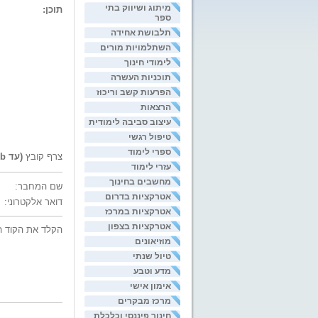
מיתוג ושיווק בתי
תוכן:
ספר
תלבושת אחידה
השתלמויות מורים
לימודי חינוך
תוכניות העשרה
הפרעות קשב וריכוז
הרצאות
עיצוב סביבה לימודית
טיפול רגשי
ספרי לימוד
צרף קובץ
(עד 200kb)
עזרי לימוד
מחשבים בחינוך
שם המחבר:
אטרקציות בדרום
דואר אלקטרוני:
אטרקציות במרכז
אטרקציות בצפון
הקלד את הקוד ה
מוזיאונים
טיול שנתי
מדע וטבע
אימון אישי
מרכז מבקרים
חינוך פיננסי וכלכלת