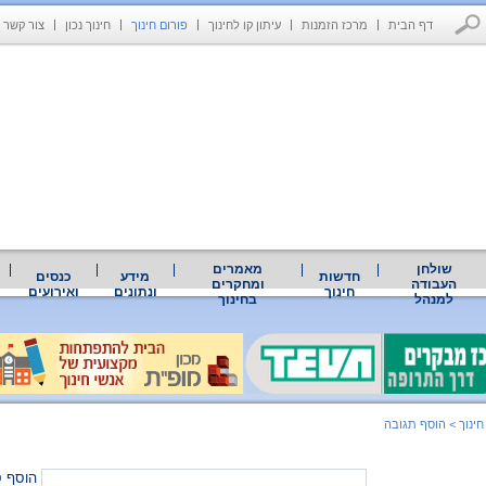
דף הבית
מרכז הזמנות
עיתון קו לחינוך
פורום חינוך
חינוך נכון
צור קשר
שולחן
מאמרים
חדשות
מידע
כנסים
העבודה
ומחקרים
חינוך
ונתונים
ואירועים
למנהל
בחינוך
חינוך
>
הוסף תגובה
הוסף ס