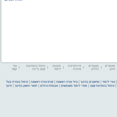
מאמרים
מאמרים
פיזיותרפיה
תוכנות
טיפול בהפרעות
צור
חינוך
כללים
פרטית
לימוד
קשב וריכוז
קשר
|
|
|
|
עזרי לימוד
מחשבים בחינוך
ציוד עזרה ראשונה
קורס עזרה ראשונה
טיפול בעזרת בעלי
|
|
|
|
טיפול בהפרעת קשב
ספרי לימוד משומשים
אבטחת טיולים
תואר ראשון בחינוך
חינוך