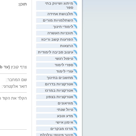
מיתוג ושיווק בתי
תוכן:
ספר
תלבושת אחידה
השתלמויות מורים
לימודי חינוך
תוכניות העשרה
הפרעות קשב וריכוז
הרצאות
עיצוב סביבה לימודית
טיפול רגשי
ספרי לימוד
צרף קובץ
(עד 200kb)
עזרי לימוד
מחשבים בחינוך
שם המחבר:
אטרקציות בדרום
דואר אלקטרוני:
אטרקציות במרכז
אטרקציות בצפון
הקלד את הקוד ה
מוזיאונים
טיול שנתי
מדע וטבע
אימון אישי
מרכז מבקרים
חינוך פיננסי וכלכלת