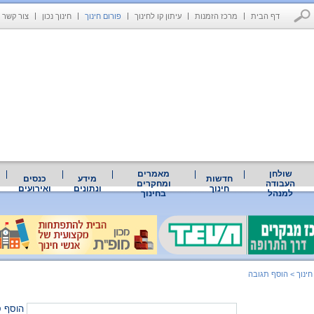
דף הבית
מרכז הזמנות
עיתון קו לחינוך
פורום חינוך
חינוך נכון
צור קשר
שולחן
מאמרים
חדשות
מידע
כנסים
העבודה
ומחקרים
חינוך
ונתונים
ואירועים
למנהל
בחינוך
חינוך
>
הוסף תגובה
הוסף ס