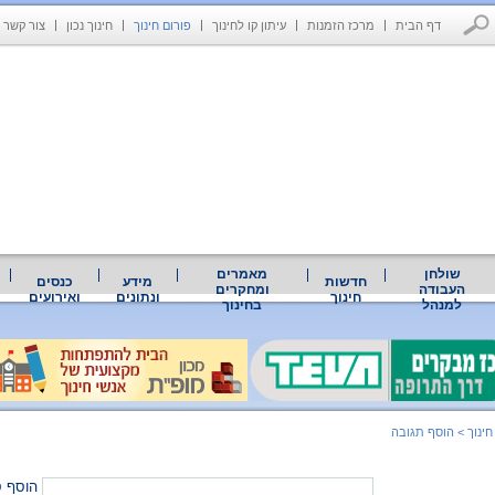
דף הבית
מרכז הזמנות
עיתון קו לחינוך
פורום חינוך
חינוך נכון
צור קשר
שולחן
מאמרים
חדשות
מידע
כנסים
העבודה
ומחקרים
חינוך
ונתונים
ואירועים
למנהל
בחינוך
חינוך
>
הוסף תגובה
הוסף ס