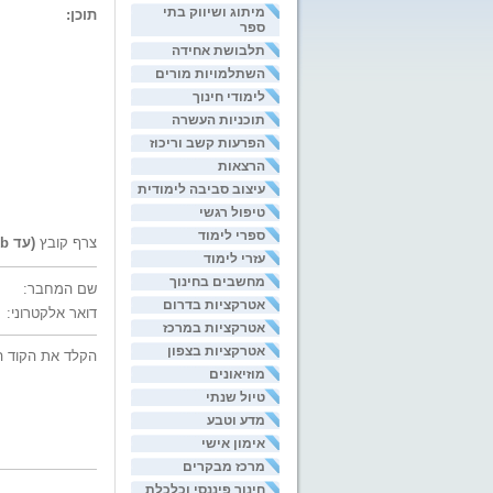
מיתוג ושיווק בתי
תוכן:
ספר
תלבושת אחידה
השתלמויות מורים
לימודי חינוך
תוכניות העשרה
הפרעות קשב וריכוז
הרצאות
עיצוב סביבה לימודית
טיפול רגשי
ספרי לימוד
צרף קובץ
(עד 200kb)
עזרי לימוד
מחשבים בחינוך
שם המחבר:
אטרקציות בדרום
דואר אלקטרוני:
אטרקציות במרכז
אטרקציות בצפון
הקלד את הקוד ה
מוזיאונים
טיול שנתי
מדע וטבע
אימון אישי
מרכז מבקרים
חינוך פיננסי וכלכלת