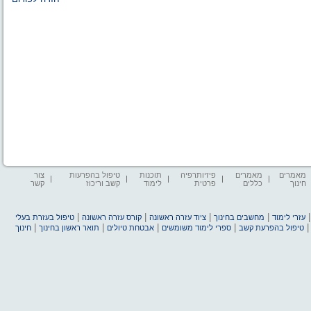
מאמרים
מאמרים
פיזיותרפיה
תוכנות
טיפול בהפרעות
צור
חינוך
כללים
פרטית
לימוד
קשב וריכוז
קשר
|
|
|
|
עזרי לימוד
מחשבים בחינוך
ציוד עזרה ראשונה
קורס עזרה ראשונה
טיפול בעזרת בעלי
|
|
|
|
טיפול בהפרעת קשב
ספרי לימוד משומשים
אבטחת טיולים
תואר ראשון בחינוך
חינוך