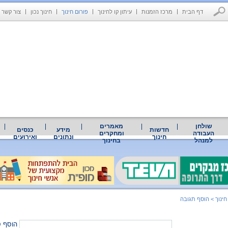
דף הבית
מרכז הזמנות
עיתון קו לחינוך
פורום חינוך
חינוך נכון
צור קשר
שולחן
מאמרים
חדשות
מידע
כנסים
העבודה
ומחקרים
חינוך
ונתונים
ואירועים
למנהל
בחינוך
חינוך
>
הוסף תגובה
הוסף ס