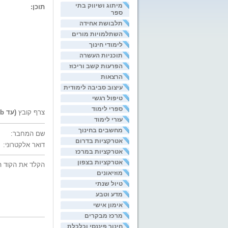
מיתוג ושיווק בתי
תוכן:
ספר
תלבושת אחידה
השתלמויות מורים
לימודי חינוך
תוכניות העשרה
הפרעות קשב וריכוז
הרצאות
עיצוב סביבה לימודית
טיפול רגשי
ספרי לימוד
צרף קובץ
(עד 200kb)
עזרי לימוד
מחשבים בחינוך
שם המחבר:
אטרקציות בדרום
דואר אלקטרוני:
אטרקציות במרכז
אטרקציות בצפון
הקלד את הקוד ה
מוזיאונים
טיול שנתי
מדע וטבע
אימון אישי
מרכז מבקרים
חינוך פיננסי וכלכלת