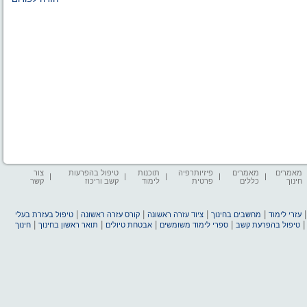
מאמרים
מאמרים
פיזיותרפיה
תוכנות
טיפול בהפרעות
צור
חינוך
כללים
פרטית
לימוד
קשב וריכוז
קשר
|
|
|
|
עזרי לימוד
מחשבים בחינוך
ציוד עזרה ראשונה
קורס עזרה ראשונה
טיפול בעזרת בעלי
|
|
|
|
טיפול בהפרעת קשב
ספרי לימוד משומשים
אבטחת טיולים
תואר ראשון בחינוך
חינוך