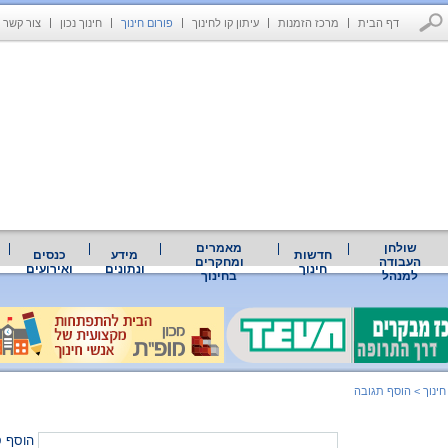
דף הבית
מרכז הזמנות
עיתון קו לחינוך
פורום חינוך
חינוך נכון
צור קשר
שולחן
מאמרים
חדשות
מידע
כנסים
העבודה
ומחקרים
חינוך
ונתונים
ואירועים
למנהל
בחינוך
חינוך
>
הוסף תגובה
הוסף ס