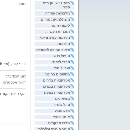
מיתוג ושיווק בתי
תוכן:
ספר
תלבושת אחידה
השתלמויות מורים
לימודי חינוך
תוכניות העשרה
הפרעות קשב וריכוז
הרצאות
עיצוב סביבה לימודית
טיפול רגשי
ספרי לימוד
צרף קובץ
(עד 200kb)
עזרי לימוד
מחשבים בחינוך
שם המחבר:
אטרקציות בדרום
דואר אלקטרוני:
אטרקציות במרכז
אטרקציות בצפון
הקלד את הקוד ה
מוזיאונים
טיול שנתי
מדע וטבע
אימון אישי
מרכז מבקרים
חינוך פיננסי וכלכלת