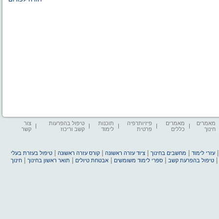
מאמרים
מאמרים
פיזיותרפיה
תוכנות
טיפול בהפרעות
צור
חינוך
כללים
פרטית
לימוד
קשב וריכוז
קשר
|
|
|
|
עזרי לימוד
מחשבים בחינוך
ציוד עזרה ראשונה
קורס עזרה ראשונה
טיפול בעזרת בעלי
|
|
|
|
טיפול בהפרעת קשב
ספרי לימוד משומשים
אבטחת טיולים
תואר ראשון בחינוך
חינוך