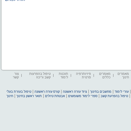
מאמרים
מאמרים
פיזיותרפיה
תוכנות
טיפול בהפרעות
צור
חינוך
כללים
פרטית
לימוד
קשב וריכוז
קשר
|
|
|
|
עזרי לימוד
מחשבים בחינוך
ציוד עזרה ראשונה
קורס עזרה ראשונה
טיפול בעזרת בעלי
|
|
|
|
טיפול בהפרעת קשב
ספרי לימוד משומשים
אבטחת טיולים
תואר ראשון בחינוך
חינוך