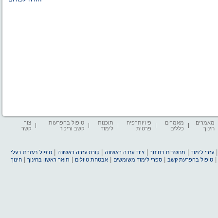
מאמרים
מאמרים
פיזיותרפיה
תוכנות
טיפול בהפרעות
צור
חינוך
כללים
פרטית
לימוד
קשב וריכוז
קשר
|
|
|
|
עזרי לימוד
מחשבים בחינוך
ציוד עזרה ראשונה
קורס עזרה ראשונה
טיפול בעזרת בעלי
|
|
|
|
טיפול בהפרעת קשב
ספרי לימוד משומשים
אבטחת טיולים
תואר ראשון בחינוך
חינוך