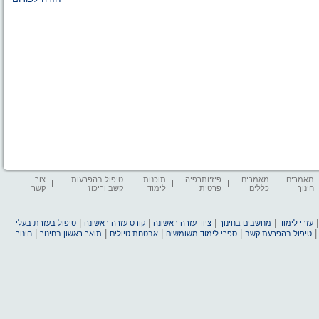
מאמרים
מאמרים
פיזיותרפיה
תוכנות
טיפול בהפרעות
צור
חינוך
כללים
פרטית
לימוד
קשב וריכוז
קשר
|
|
|
|
עזרי לימוד
מחשבים בחינוך
ציוד עזרה ראשונה
קורס עזרה ראשונה
טיפול בעזרת בעלי
|
|
|
|
טיפול בהפרעת קשב
ספרי לימוד משומשים
אבטחת טיולים
תואר ראשון בחינוך
חינוך